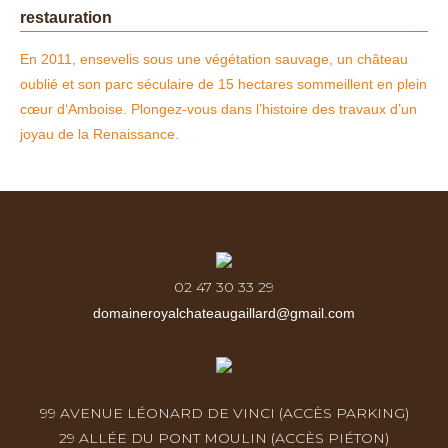
restauration
En 2011, ensevelis sous une végétation sauvage, un château
oublié et son parc séculaire de 15 hectares sommeillent en plein
cœur d‘Amboise. Plongez-vous dans l’histoire des travaux d’un
joyau de la Renaissance.
02 47 30 33 29
domaineroyalchateaugaillard@gmail.com
99 AVENUE LÉONARD DE VINCI (ACCÈS PARKING)
29 ALLÉE DU PONT MOULIN (ACCÈS PIÉTON)