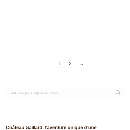
COMME UNE ENVIE DE JARDINS…
Presse
,
TV
Par
Chateau-G
4 février 2018
Comme une envie de jardins… Jamy Gourmaud en
visite à Château Gaillard
1
2
→
Search:
Château Gaillard, l’aventure unique d’une