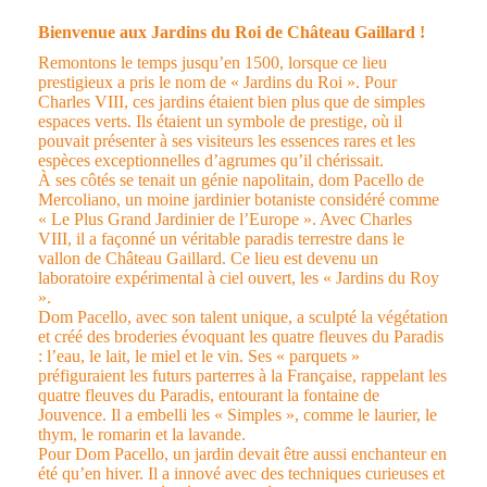
Bienvenue aux Jardins du Roi de Château Gaillard !
Remontons le temps jusqu’en 1500, lorsque ce lieu
prestigieux a pris le nom de « Jardins du Roi ». Pour
Charles VIII, ces jardins étaient bien plus que de simples
espaces verts. Ils étaient un symbole de prestige, où il
pouvait présenter à ses visiteurs les essences rares et les
espèces exceptionnelles d’agrumes qu’il chérissait.
À ses côtés se tenait un génie napolitain, dom Pacello de
Mercoliano, un moine jardinier botaniste considéré comme
« Le Plus Grand Jardinier de l’Europe ». Avec Charles
VIII, il a façonné un véritable paradis terrestre dans le
vallon de Château Gaillard. Ce lieu est devenu un
laboratoire expérimental à ciel ouvert, les « Jardins du Roy
».
Dom Pacello, avec son talent unique, a sculpté la végétation
et créé des broderies évoquant les quatre fleuves du Paradis
: l’eau, le lait, le miel et le vin. Ses « parquets »
préfiguraient les futurs parterres à la Française, rappelant les
quatre fleuves du Paradis, entourant la fontaine de
Jouvence. Il a embelli les « Simples », comme le laurier, le
thym, le romarin et la lavande.
Pour Dom Pacello, un jardin devait être aussi enchanteur en
été qu’en hiver. Il a innové avec des techniques curieuses et