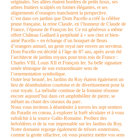
originales. Ses allées étaient bordées de petits houx, ses
arbres fruitiers sculptés en formes élégantes, et ses
alignements d’orangers tranchaient la perspective.
C’est dans ces jardins que Dom Pacello a créé la célèbre
prune française, la reine Claude, en l’honneur de Claude de
France, l’épouse de François Ier. Ce roi généreux a même
offert Château Gaillard à perpétuité à « son cher et bien-
aimé Pacello » en échange d’un bouquet de fleurs
d’orangers annuel, un geste royal rare envers un serviteur.
Dom Pacello est décédé à l’âge de 87 ans, après avoir été
l’architecte de jardins royaux pour trois rois de France :
Charles VIII, Louis XII et François Ier. Sa belle signature
ornée témoigne de son extraordinaire sens de
l’ornementation symbolique.
Outre leur beauté, les Jardins du Roy étaient également un
lieu de déambulation courtoise et de divertissement pour la
cour royale. La mélodie continue de la fontaine résonne
encore aujourd’hui dans cet amphithéâtre de pierre, se
mêlant au chant des oiseaux du parc.
Nous vous invitons à déambuler à travers les sept sentiers
du Paradis en coteau, à explorer la forêt séculaire et à vous
rafraîchir à la source Gallo-Romaine. Profitez des
belvédères et de la vue imprenable sur les Jardins du Roy.
Notre domaine regorge également de trésors souterrains,
comme la grotte olfactive, où vous pourrez mettre vos sens