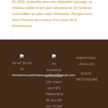
En 2011, ensevelis sous une végétation sauvage, un
château oublié et son parc séculaire de 15 hectares
win
sommeillent en plein cœur d‘Amboise. Plongez-vous
dans l’histoire des travaux d’un joyau de la
Renaissance.
MENTIONS
02 47 30 33
99
LÉGALES
29
AVENUE
NOUS
domaineroyalchateaugaillard@gmail.com
LÉONARD
REJOINDRE
DE VINCI
(ACCÈS
PARKING)
29 ALLÉE
DU PONT