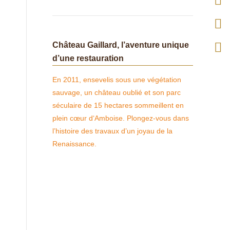
Ins
pag
Fac
Château Gaillard, l’aventure unique
d’une restauration
ope
pag
Tri
En 2011, ensevelis sous une végétation
in
ope
pag
sauvage, un château oublié et son parc
séculaire de 15 hectares sommeillent en
ne
in
ope
plein cœur d‘Amboise. Plongez-vous dans
win
ne
in
l’histoire des travaux d’un joyau de la
Renaissance.
win
ne
win