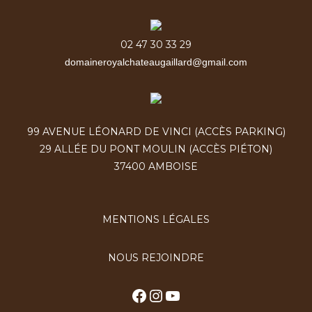
i
a
e
n
S
c
02 47 30 33 29
t
e
domaineroyalchateaugaillard@gmail.com
u
a
r
t
99 AVENUE LÉONARD DE VINCI (ACCÈS PARKING)
29 ALLÉE DU PONT MOULIN (ACCÈS PIÉTON)
37400 AMBOISE
MENTIONS LÉGALES
NOUS REJOINDRE
Facebook
Instagram
YouTube