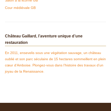
Salon a la licorne GB
a
C
r
e
i
n
l
r
t
Cour médiévale GB
e
ç
o
a
M
S
o
u
i
a
t
i
e
n
r
u
s
t
e
i
a
I
G
e
r
I
u
S
Château Gaillard, l’aventure unique d’une
t
e
i
t
restauration
t
s
u
M
e
a
En 2011, ensevelis sous une végétation sauvage, un château
a
,
r
r
l
t
oublié et son parc séculaire de 15 hectares sommeillent en plein
i
’
à
cœur d‘Amboise. Plongez-vous dans l’histoire des travaux d’un
e
o
l
joyau de la Renaissance.
S
n
a
t
c
c
u
l
o
a
e
u
r
d
r
t
e
d
M
e
a
F
r
r