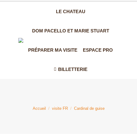
OUVERT
LE CHATEAU
TOUTE
L'ANNÉE
DE 11H À 19H
DOM PACELLO ET MARIE STUART
PRÉPARER MA VISITE
ESPACE PRO
BILLETTERIE
Vous êtes ici :
Accueil
visite FR
Cardinal de guise