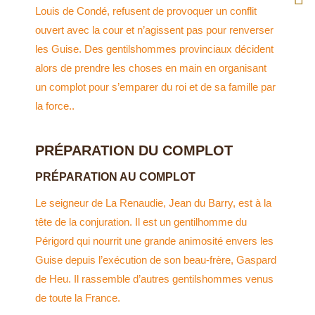
Louis de Condé, refusent de provoquer un conflit
ope
pag
Tri
ouvert avec la cour et n’agissent pas pour renverser
in
ope
pag
les Guise. Des gentilshommes provinciaux décident
alors de prendre les choses en main en organisant
ne
in
ope
un complot pour s’emparer du roi et de sa famille par
la force..
win
ne
in
win
ne
PRÉPARATION DU COMPLOT
win
PRÉPARATION AU COMPLOT
Le seigneur de La Renaudie, Jean du Barry, est à la
tête de la conjuration. Il est un gentilhomme du
Périgord qui nourrit une grande animosité envers les
Guise depuis l’exécution de son beau-frère, Gaspard
de Heu. Il rassemble d’autres gentilshommes venus
de toute la France.