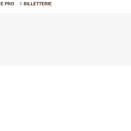
E PRO
BILLETTERIE
sine troglodyteLe rituel de table à la renaissance Le rituel
s…