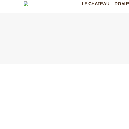
LE CHATEAU
DOM P
CUISINE TROGLODITE
visite FR
Par
sophie Vauzelle
19 juillet 2023
bienvenu dans la cuisine troglodyte english la cuisine de l
de table à la Renaissance On a longtemps pensé que le r